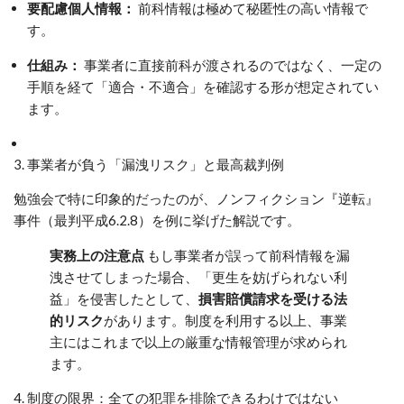
要配慮個人情報：
前科情報は極めて秘匿性の高い情報で
す。
仕組み：
事業者に直接前科が渡されるのではなく、一定の
手順を経て「適合・不適合」を確認する形が想定されてい
ます。
3. 事業者が負う「漏洩リスク」と最高裁判例
勉強会で特に印象的だったのが、ノンフィクション『逆転』
事件（最判平成6.2.8）を例に挙げた解説です。
実務上の注意点
もし事業者が誤って前科情報を漏
洩させてしまった場合、「更生を妨げられない利
益」を侵害したとして、
損害賠償請求を受ける法
的リスク
があります。制度を利用する以上、事業
主にはこれまで以上の厳重な情報管理が求められ
ます。
4. 制度の限界：全ての犯罪を排除できるわけではない