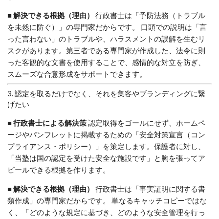
■ 解決できる根拠（理由）
行政書士は「予防法務（トラブル
を未然に防ぐ）」の専門家だからです。 口頭での説明は「言
った言わない」のトラブルや、ハラスメントの誤解を生むリ
スクがあります。第三者である専門家が作成した、法令に則
った客観的な文書を使用することで、感情的な対立を防ぎ、
スムーズな合意形成をサポートできます。
3. 認定を取るだけでなく、それを集客やブランディングに繋
げたい
■ 行政書士による解決策
認定取得をゴールにせず、ホームペ
ージやパンフレットに掲載するための「安全対策宣言（コン
プライアンス・ポリシー）」を策定します。保護者に対し、
「当塾は国の認定を受けた安全な施設です」と胸を張ってア
ピールできる根拠を作ります。
■ 解決できる根拠（理由）
行政書士は「事実証明に関する書
類作成」の専門家だからです。 単なるキャッチコピーではな
く、「どのような規定に基づき、どのような安全管理を行っ