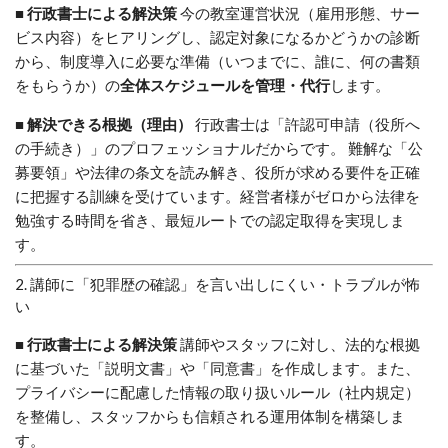
■ 行政書士による解決策
今の教室運営状況（雇用形態、サー
ビス内容）をヒアリングし、認定対象になるかどうかの診断
から、制度導入に必要な準備（いつまでに、誰に、何の書類
をもらうか）の
全体スケジュールを管理・代行
します。
■ 解決できる根拠（理由）
行政書士は「許認可申請（役所へ
の手続き）」のプロフェッショナルだからです。 難解な「公
募要領」や法律の条文を読み解き、役所が求める要件を正確
に把握する訓練を受けています。経営者様がゼロから法律を
勉強する時間を省き、最短ルートでの認定取得を実現しま
す。
2. 講師に「犯罪歴の確認」を言い出しにくい・トラブルが怖
い
■ 行政書士による解決策
講師やスタッフに対し、法的な根拠
に基づいた「説明文書」や「同意書」を作成します。また、
プライバシーに配慮した情報の取り扱いルール（社内規定）
を整備し、スタッフからも信頼される運用体制を構築しま
す。