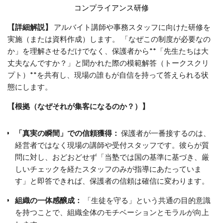
コンプライアンス研修
【詳細解説】
アルバイト講師や事務スタッフに向けた研修を
実施（または資料作成）します。 「なぜこの制度が必要なの
か」を理解させるだけでなく、保護者から**「先生たちは大
丈夫なんですか？」と聞かれた際の模範解答（トークスクリ
プト）**を共有し、現場の誰もが自信を持って答えられる状
態にします。
【根拠（なぜそれが集客になるのか？）】
「真実の瞬間」での信頼獲得：
保護者が一番接するのは、
経営者ではなく現場の講師や受付スタッフです。彼らが質
問に対し、おどおどせず「当塾では国の基準に基づき、厳
しいチェックを経たスタッフのみが指導にあたっていま
す」と即答できれば、保護者の信頼は確信に変わります。
組織の一体感醸成：
「生徒を守る」という共通の目的意識
を持つことで、組織全体のモチベーションとモラルが向上